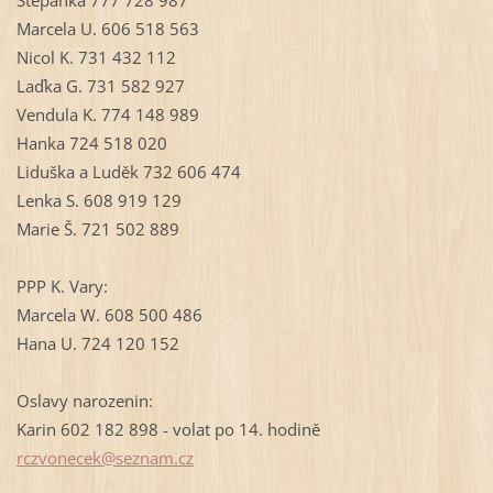
Marcela U. 606 518 563
Nicol K. 731 432 112
Laďka G. 731 582 927
Vendula K. 774 148 989
Hanka 724 518 020
Liduška a Luděk 732 606 474
Lenka S. 608 919 129
Marie Š. 721 502 889
PPP K. Vary:
Marcela W. 608 500 486
Hana U. 724 120 152
Oslavy narozenin:
Karin 602 182 898 - volat po 14. hodině
rczvonec
ek@sezna
m.cz