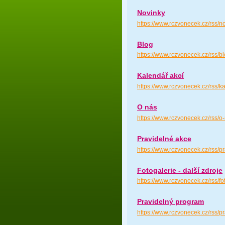
Novinky
https://www.rczvonecek.cz/rss/n
Blog
https://www.rczvonecek.cz/rss/b
Kalendář akcí
https://www.rczvonecek.cz/rss/k
O nás
https://www.rczvonecek.cz/rss/o
Pravidelné akce
https://www.rczvonecek.cz/rss/p
Fotogalerie - další zdroje
https://www.rczvonecek.cz/rss/fo
Pravidelný program
https://www.rczvonecek.cz/rss/p