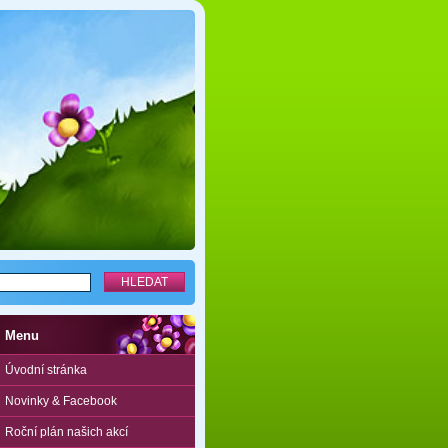
Menu
Úvodní stránka
Novinky & Facebook
Roční plán našich akcí