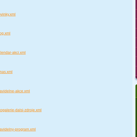
ovinky.xml
log.xml
alendar-akci.xml
-nas.xml
ravidelne-akce.xml
togalerie-dalsi-zdroje.xml
ravidelny-program.xml