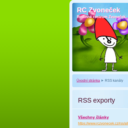
RC Zvoneček
RC Zvoneček
Rodinné centrum Zvoneček, p
Rodinné centrum Zvoneček, p
Úvodní stránka
RSS kanály
RSS exporty
Všechny články
https://www.rczvonecek.cz/rss/al