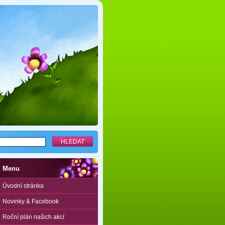
Menu
Úvodní stránka
Novinky & Facebook
Roční plán našich akcí