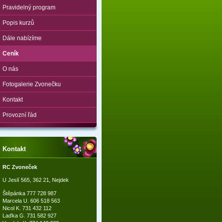
Pravidelný program
Popis kurzů
Dále nabízíme
Ceník
O nás
Fotogalerie Zvonečku
Kontakt
Provozní řád
Kontakt
RC Zvoneček
U Jeslí 565, 362 21, Nejdek
Štěpánka 777 728 987
Marcela U. 606 518 563
Nicol K. 731 432 112
Laďka G. 731 582 927