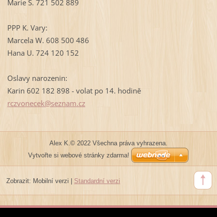
Marie Š. 721 502 889
PPP K. Vary:
Marcela W. 608 500 486
Hana U. 724 120 152
Oslavy narozenin:
Karin 602 182 898 - volat po 14. hodině
rczvonec
ek@sezna
m.cz
Alex K.© 2022 Všechna práva vyhrazena.
Vytvořte si webové stránky zdarma!
Zobrazit:
Mobilní verzi
|
Standardní verzi