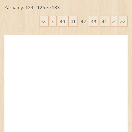
Záznamy: 124 - 126 ze 133
<<
<
40
41
42
43
44
>
>>