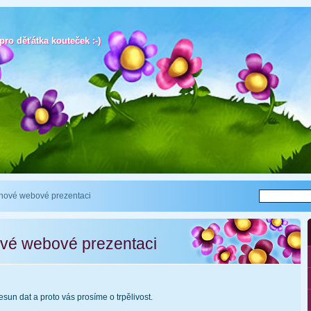
ro děťátka kouteček :-)
ro děťátka kouteček :-)
nové webové prezentaci
vé webové prezentaci
sun dat a proto vás prosíme o trpělivost.