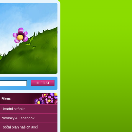
Menu
Úvodní stránka
Novinky & Facebook
Roční plán našich akcí