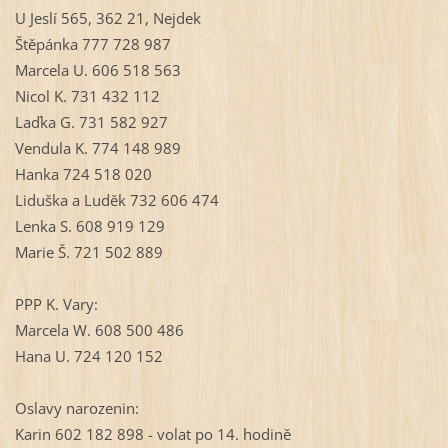
U Jeslí 565, 362 21, Nejdek
Štěpánka 777 728 987
Marcela U. 606 518 563
Nicol K. 731 432 112
Laďka G. 731 582 927
Vendula K. 774 148 989
Hanka 724 518 020
Liduška a Luděk 732 606 474
Lenka S. 608 919 129
Marie Š. 721 502 889
PPP K. Vary:
Marcela W. 608 500 486
Hana U. 724 120 152
Oslavy narozenin:
Karin 602 182 898 - volat po 14. hodině