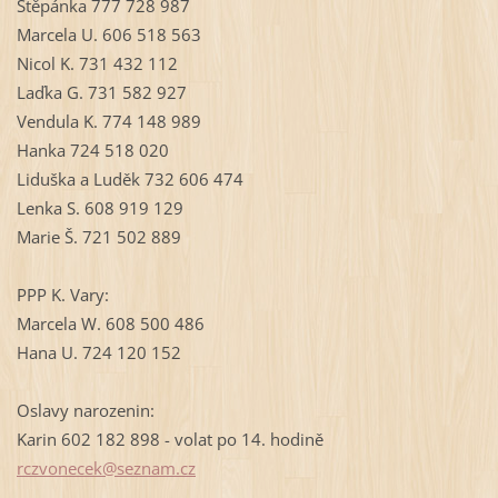
Štěpánka 777 728 987
Marcela U. 606 518 563
Nicol K. 731 432 112
Laďka G. 731 582 927
Vendula K. 774 148 989
Hanka 724 518 020
Liduška a Luděk 732 606 474
Lenka S. 608 919 129
Marie Š. 721 502 889
PPP K. Vary:
Marcela W. 608 500 486
Hana U. 724 120 152
Oslavy narozenin:
Karin 602 182 898 - volat po 14. hodině
rczvonec
ek@sezna
m.cz