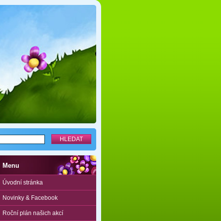
Menu
Úvodní stránka
Novinky & Facebook
Roční plán našich akcí