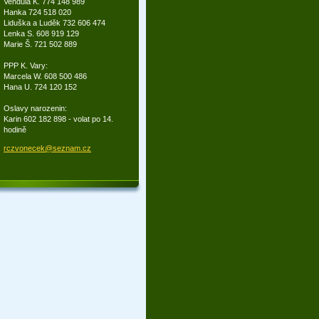
Vendula K. 774 148 989
Hanka 724 518 020
Liduška a Luděk 732 606 474
Lenka S. 608 919 129
Marie Š. 721 502 889
PPP K. Vary:
Marcela W. 608 500 486
Hana U. 724 120 152
Oslavy narozenin:
Karin 602 182 898 - volat po 14.
hodině
rczvonec
ek@sezna
m.cz