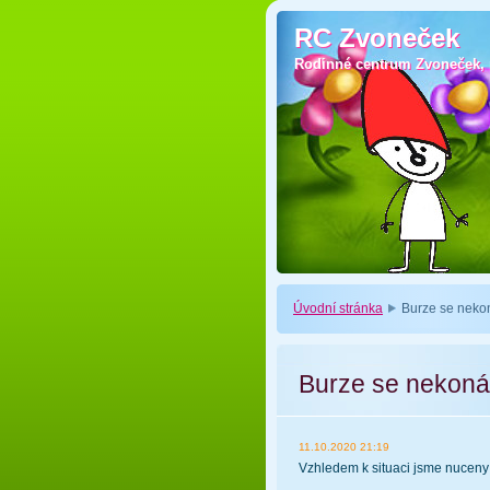
RC Zvoneček
RC Zvoneček
Rodinné centrum Zvoneček, p
Rodinné centrum Zvoneček, p
Úvodní stránka
Burze se nekon
Burze se nekoná 
11.10.2020 21:19
Vzhledem k situaci jsme nuceny 