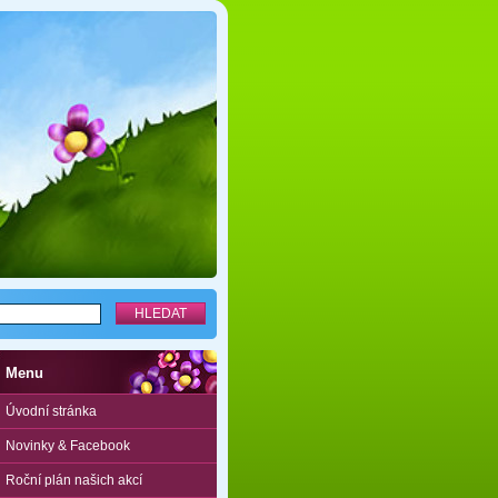
Menu
Úvodní stránka
Novinky & Facebook
Roční plán našich akcí