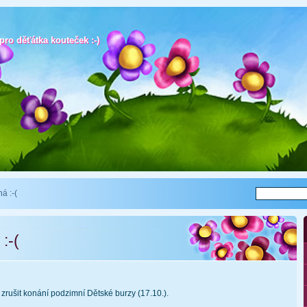
ro děťátka kouteček :-)
ro děťátka kouteček :-)
á :-(
:-(
zrušit konání podzimní Dětské burzy (17.10.).