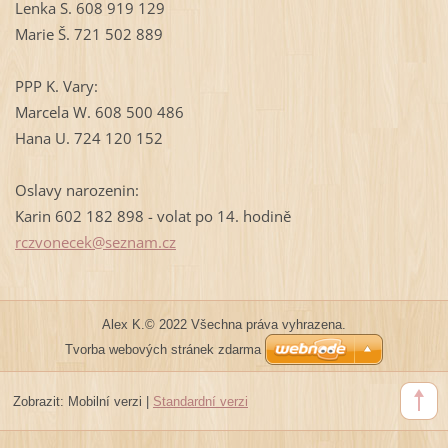
Lenka S. 608 919 129
Marie Š. 721 502 889
PPP K. Vary:
Marcela W. 608 500 486
Hana U. 724 120 152
Oslavy narozenin:
Karin 602 182 898 - volat po 14. hodině
rczvonec
ek@sezna
m.cz
Alex K.© 2022 Všechna práva vyhrazena.
Tvorba webových stránek zdarma
Zobrazit:
Mobilní verzi
|
Standardní verzi