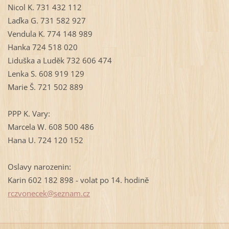
Nicol K. 731 432 112
Laďka G. 731 582 927
Vendula K. 774 148 989
Hanka 724 518 020
Liduška a Luděk 732 606 474
Lenka S. 608 919 129
Marie Š. 721 502 889
PPP K. Vary:
Marcela W. 608 500 486
Hana U. 724 120 152
Oslavy narozenin:
Karin 602 182 898 - volat po 14. hodině
rczvonec
ek@sezna
m.cz